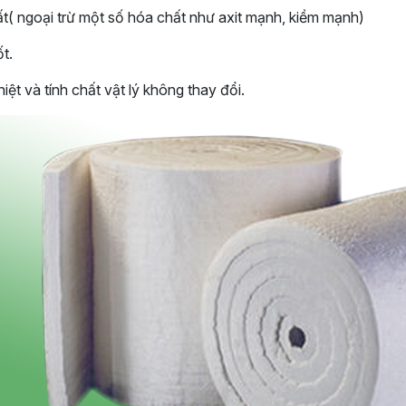
ất( ngoại trừ một số hóa chất như axit mạnh, kiềm mạnh)
t.
iệt và tính chất vật lý không thay đổi.