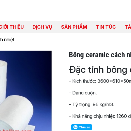
GIỚI THIỆU
DỊCH VỤ
SẢN PHẨM
TIN TỨC
TÀ
ch nhiệt
Bông ceramic cách n
Đặc tính bông 
- Kích thước: 3600x610x50
- Dạng cuộn.
- Tỷ trọng: 96 kg/m3.
- Khả năng chịu nhiệt: 1260 đ
Chia sẻ